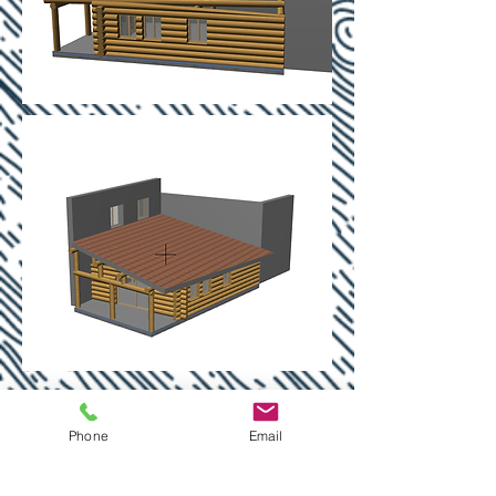
Phone
Email